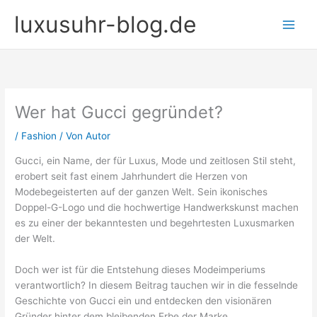
Zum
luxusuhr-blog.de
Inhalt
springen
Wer hat Gucci gegründet?
/
Fashion
/ Von
Autor
Gucci, ein Name, der für Luxus, Mode und zeitlosen Stil steht,
erobert seit fast einem Jahrhundert die Herzen von
Modebegeisterten auf der ganzen Welt. Sein ikonisches
Doppel-G-Logo und die hochwertige Handwerkskunst machen
es zu einer der bekanntesten und begehrtesten Luxusmarken
der Welt.
Doch wer ist für die Entstehung dieses Modeimperiums
verantwortlich? In diesem Beitrag tauchen wir in die fesselnde
Geschichte von Gucci ein und entdecken den visionären
Gründer hinter dem bleibenden Erbe der Marke.