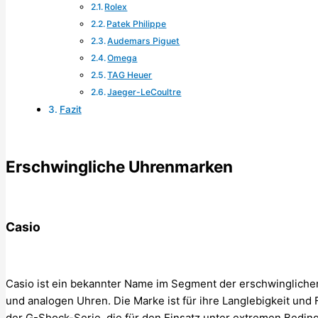
Rolex
Patek Philippe
Audemars Piguet
Omega
TAG Heuer
Jaeger-LeCoultre
Fazit
Erschwingliche Uhrenmarken
Casio
Casio ist ein bekannter Name im Segment der erschwinglichen
und analogen Uhren. Die Marke ist für ihre Langlebigkeit und 
der G-Shock-Serie, die für den Einsatz unter extremen Beding