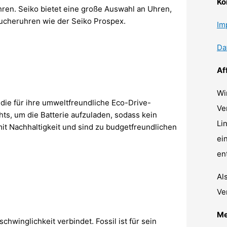
Ko
hren. Seiko bietet eine große Auswahl an Uhren,
aucheruhren wie der Seiko Prospex.
Im
Da
Af
Wi
die für ihre umweltfreundliche Eco-Drive-
Ve
hts, um die Batterie aufzuladen, sodass kein
Li
 mit Nachhaltigkeit und sind zu budgetfreundlichen
ei
en
Al
Ve
Me
hwinglichkeit verbindet. Fossil ist für sein