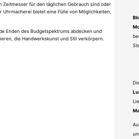
n Zeitmesser für den täglichen Gebrauch sind oder
 Uhrmacherei bietet eine Fülle von Möglichkeiten,
Bl
Mo
beide Enden des Budgetspektrums abdecken und
be
eren, die Handwerkskunst und Stil verkörpern.
St
Di
Lu
Li
Ma
Au
un