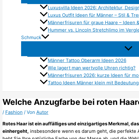
Luxusvilla Ideen 2026: Architektur, De
Luxus Outfit Ideen für Männer – Stil & Tr
Männerfrisuren für graue Haare – Ideen 
Hummer vs. Lincoln Stretchlimo im Vergle
Schmuck
Männer Tattoo Oberarm Ideen 2026
Wie lagert man wertvolle Uhren richtig?
Männerfrisuren 2026: kurze Ideen für m
Tattoo Ideen Männer klein mit Bedeutung 
Welche Anzugfarbe bei roten Haa
/
Fashion
/ Von
Autor
Rotes Haar ist ein auffälliges und einzigartiges Merkmal, da
einhergeht,
insbesondere wenn es darum geht, die perfekte A
hebt Sie Ihre natürliche Farbe von der Masse ab, und die Wahl