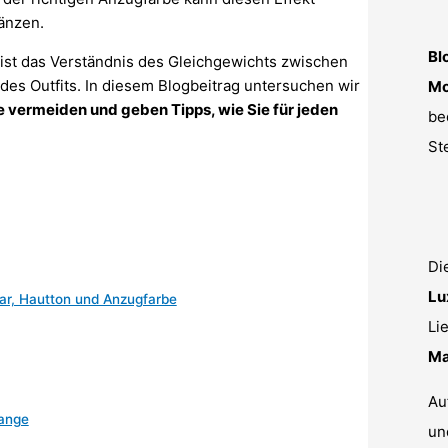
änzen.
Bl
 ist das Verständnis des Gleichgewichts zwischen
des Outfits. In diesem Blogbeitrag untersuchen wir
Mo
e vermeiden und geben Tipps, wie Sie für jeden
be
St
Di
Lu
ar, Hautton und Anzugfarbe
Li
Ma
Au
range
un