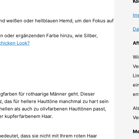
Ko
Im
end weißen oder hellblauen Hemd, um den Fokus auf
Da
en oder ergänzenden Farbe hinzu, wie Silber,
Af
chicken Look?
Wi
Ve
Li
ei
gfarben für rothaarige Männer geht. Dieser
en
, das für hellere Hauttöne manchmal zu hart sein
Al
hellen als auch zu olivfarbenen Hauttönen passt,
der kupferfarbenem Haar.
Ve
Me
bedeutet, dass sie nicht mit Ihrem roten Haar