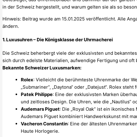
in der Schweiz hergestellt, und warum gelten sie als so beso
Hinweis: Beitrag wurde am 15.01.2025 veröffentlicht. Alle An
ändern.
1.
Luxusuhren – Die Königsklasse der Uhrmacherei
Die Schweiz beherbergt viele der exklusivsten und bekannte
sich durch edelste Materialien, aufwendige Fertigung und of
Bekannte Schweizer Luxusmarken:
Rolex
: Vielleicht die berühmteste Uhrenmarke der Wel
„Submariner“, „Daytona“ oder „Datejust“. Rolex steht 
Patek Philippe
: Eine der exklusivsten Marken überha
und zeitloses Design. Die Uhren, wie die „Nautilus“ o
Audemars Piguet
: Die „Royal Oak“ ist ein ikonisches
Audemars Piguet kombiniert Handwerkskunst mit ma
Vacheron Constantin
: Eine der ältesten Uhrenmarken
Haute Horlogerie.