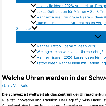
Luxusvilla Ideen 2026: Architektur, De
Luxus Outfit Ideen für Männer – Stil & Tr
Männerfrisuren für graue Haare – Ideen 
Hummer vs. Lincoln Stretchlimo im Vergle
Schmuck
Männer Tattoo Oberarm Ideen 2026
Wie lagert man wertvolle Uhren richtig?
Männerfrisuren 2026: kurze Ideen für m
Tattoo Ideen Männer klein mit Bedeutung 
Welche Uhren werden in der Schwe
/
Uhr
/ Von
Autor
Die Schweiz ist weltweit als das Zentrum der Uhrmacherkun
Qualität, Innovation und Tradition. Der Begriff „Swiss Made“ i
Gütesiegel, das Uhrenliebhaber und Sammler auf der ganzen